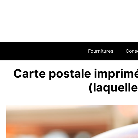
Aller
au
contenu
Fournitures
Conse
Carte postale imprimé
(laquell