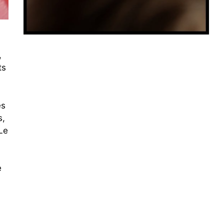
,
ts
es
s,
Le
e