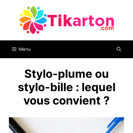
Aller
au
contenu
Menu
Stylo-plume ou
stylo-bille : lequel
vous convient ?